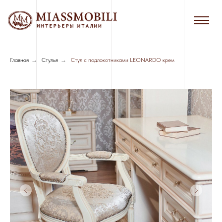
Главная
→
Стулья
→
Стул с подлокотниками LEONARDO крем
Сборка в черте г. Новосибирска - 7%
от стоимости мебели
Сборка за пределами г. Новосибирска
- 8%, минимальная стоимость - 3000
руб.