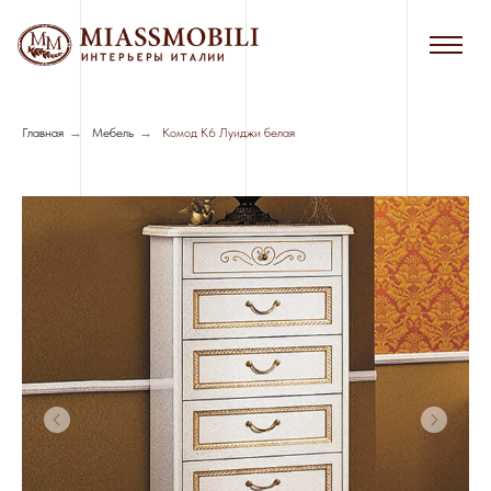
Главная
→
Мебель
→
Комод К6 Луиджи белая
Сборка в черте г. Новосибирска - 7%
от стоимости мебели
Сборка за пределами г. Новосибирска
- 8%, минимальная стоимость - 3000
руб.