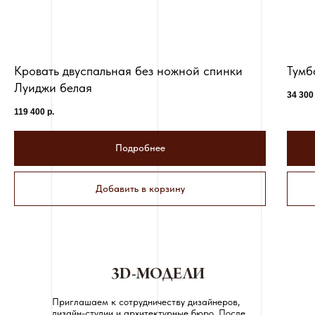
Кровать двуспальная без ножной спинки
Тумб
Луиджи белая
34 300
119 400
р.
Подробнее
Добавить в корзину
3D-МОДЕЛИ
Приглашаем к сотрудничеству дизайнеров,
дизайн-студии и архитектурные бюро. После