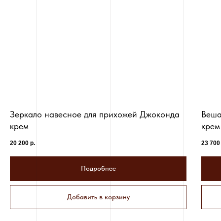
Зеркало навесное для прихожей Джоконда
Веша
крем
крем
20 200
р.
23 700
Подробнее
Добавить в корзину