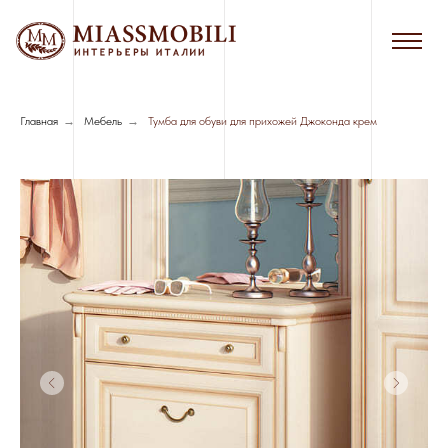
Главная
→
Мебель
→
Тумба для обуви для прихожей Джоконда крем
Сборка в черте г. Новосибирска - 7%