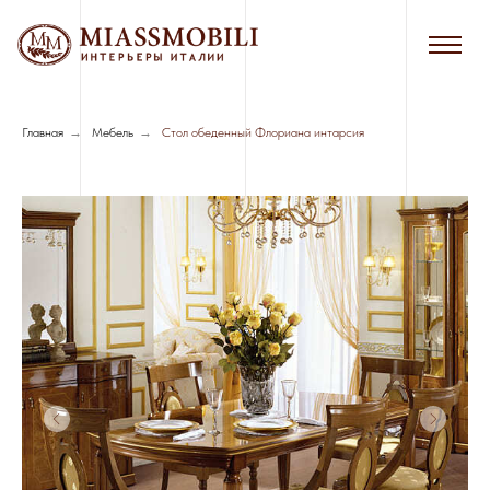
Главная
→
Мебель
→
Стол обеденный Флориана интарсия
Сборка в черте г. Новосибирска - 7%
от стоимости мебели