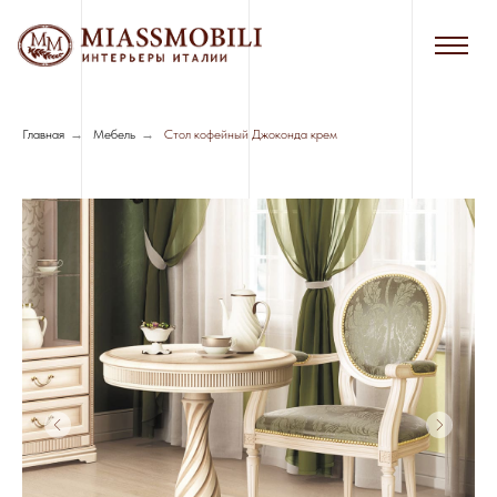
Главная
→
Мебель
→
Стол кофейный Джоконда крем
Сборка в черте г. Новосибирска - 7%
от стоимости мебели
Сборка за пределами г. Новосибирска
- 8%, минимальная стоимость - 3000
руб.